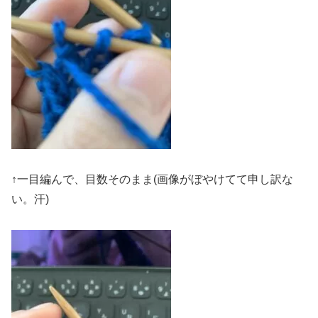
↑一目編んで、目数そのまま(画像がぼやけてて申し訳な
い。汗)