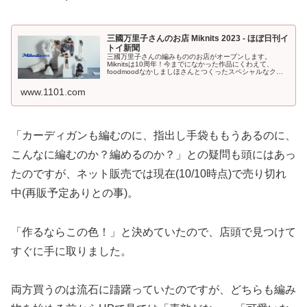
三國万里子さんのお店 Miknits 2023 - ほぼ日刊イ
トイ新聞
三國万里子さんの編みもののお店がオープンします。
Miknitsは10周年！今までになかった作品にくわえて、
foodmoodなかしましほさんとつくったスペシャルなクッ
キー缶も登場です！
www.1101.com
「カーディガンも編むのに、指出し手袋ももうあるのに、
こんなに編むのか？編めるのか？」との疑問も頭にはあっ
たのですが、ネット販売では現在(10/10時点)で売り切れ
中(再販予定ありとの事)。
「作るならこの色！」と決めていたので、店頭で見つけて
すぐに手に取りました。
両方買うのは流石に躊躇っていたのですが、どちらも編み