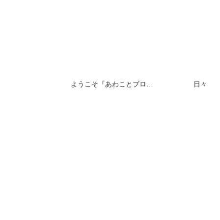
ようこそ『あわことブログ』へ！(プロフィール＆ブログ紹介)
日々