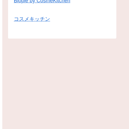
Biople by CosmeKitchen
コスメキッチン