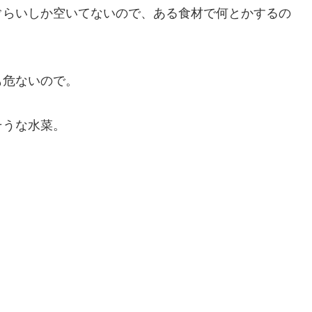
ぐらいしか空いてないので、ある食材で何とかするの
も危ないので。
そうな
水菜
。